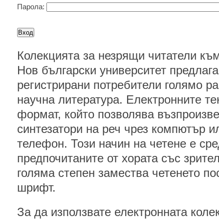
Парола:
Колекцията за незрящи читатели къ
Нов български университет предлага
регистрирани потребители голямо ра
научна литература. Електронните те
формат, който позволява възпроизв
синтезатори на реч чрез компютър 
телефон. Този начин на четене е сре
предпочитаните от хората със зрите
голяма степен замества четенето п
шрифт.
За да използвате електронната коле